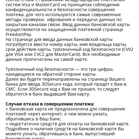
систем Visa и MasterCard на принципах соблюдения
конфиденциальности и безопасности совершения
платежа, для чего используются самые современные
методы проверки, ифрования и передачи данных по
закрытым каналам связи. Ввод данных банковской карты
осуществляется на защищенной платежной странице
FreedomPay.
На странице для ввода данных банковской карты
потребуется ввести номер карты, имя владельца карты,
срок действия карты, трёхзначный код безопасности (CVV2
для VISA или CVC2 для MasterCard). Все необходимые
данные пропечатаны на самой карте.
Трёхзначный код безопасности — это три цифры,
находящиеся на обратной стороне карты.
Далее вы будете перенаправлены на страницу Вашего
банка для ввода 3DSecure кода, который придет к Вам в
СМС. Если 3DSecure код к Вам не пришел, то следует
обратится в банк выдавший Вам карту.
Случаи отказа в совершении платежа
:
○ банковская карта не предназначена для совершения
платежей через интернет, о чем можно узнать,
обратившись в Ваш Банк;
○ недостаточно средств для оплаты на банковской карте.
Подробнее о наличии средств на банковской карте Вы
можете узнать, обратившись в банк, выпустивший
банковскую карту;