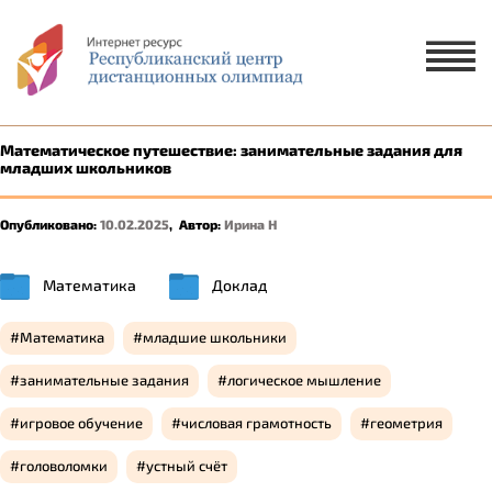
Х
ЗАЯВКА НА УЧАСТИЕ
ЗАЯВКА НА РУССКОМ ЯЗЫКЕ
Математическое путешествие: занимательные задания для
младших школьников
ҚАЗАҚ ТІЛІНДЕ ӨТІНІМ БЕРУ
Опубликовано:
10.02.2025
,
Автор:
Ирина Н
1 ученик
2-5 учеников
Математика
Доклад
Математика
младшие школьники
занимательные задания
логическое мышление
игровое обучение
числовая грамотность
геометрия
головоломки
устный счёт