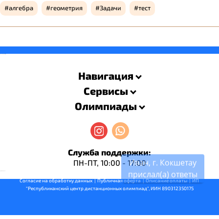
алгебра
геометрия
Задачи
тест
savevideo.guru
resizer
Навигация
Сервисы
Олимпиады
Служба поддержки:
ПН-ПТ, 10:00 - 17:00
Иван, г. Кокшетау
русские сериалы
прислал(a) ответы
Согласие на обработку данных
  |  
Публичная оферта
  |  
Описание оплаты
  |  ИП 
"Республиканский центр дистанционных олимпиад", ИИН 890312350175