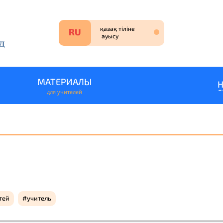
МАТЕРИАЛЫ
для учителей
ЗАЯВКА НА УЧАСТИЕ
НА РУССКОМ ЯЗЫКЕ
ҚАЗАҚ ТІЛІНДЕ ӨТІ
тей
учитель
1 ученик
2-5 учени