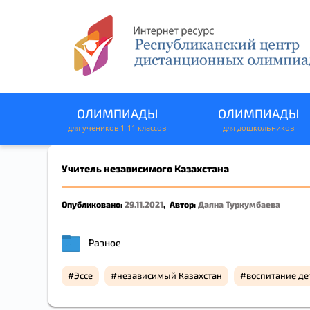
ОЛИМПИАДЫ
ОЛИМПИАДЫ
для учеников 1-11 классов
для дошкольников
Учитель независимого Казахстана
Опубликовано:
29.11.2021
,
Автор:
Даяна Туркумбаева
ЗАЯВКА 
Разное
Эссе
независимый Казахстан
воспитание де