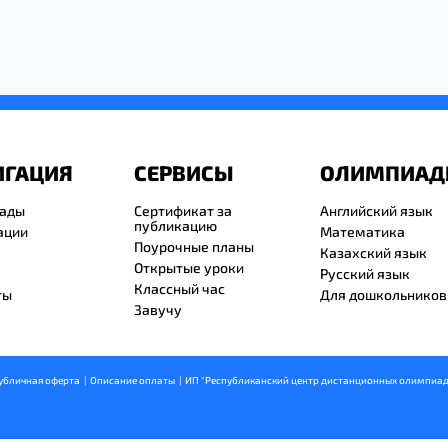
ИГАЦИЯ
СЕРВИСЫ
ОЛИМПИА
ады
Сертификат за
Английский язык
публикацию
ации
Математика
Поурочные планы
Казахский язык
Открытые уроки
Русский язык
Классный час
ты
Для дошкольников
Завучу
убличная оферта
  |  
Описание оплаты
  |  ИП "Республиканский центр дистанционных олимпиад