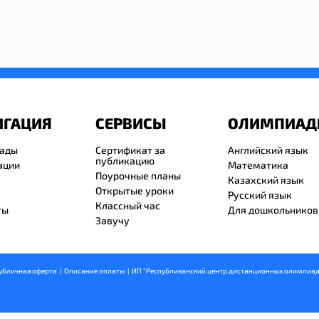
ИГАЦИЯ
СЕРВИСЫ
ОЛИМПИА
ады
Сертификат за
Английский язык
публикацию
ации
Математика
Поурочные планы
Казахский язык
Открытые уроки
Русский язык
Классный час
ты
Для дошкольников
Завучу
убличная оферта
  |  
Описание оплаты
  |  ИП "Республиканский центр дистанционных олимпиад