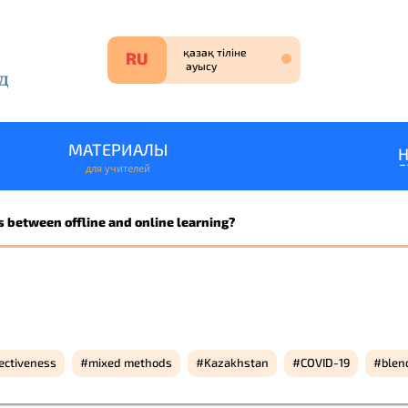
МАТЕРИАЛЫ
для учителей
ЗАЯВКА НА УЧАСТИЕ
s between offline and online learning?
НА РУССКОМ ЯЗЫКЕ
ҚАЗАҚ ТІЛІНДЕ ӨТІ
fectiveness
mixed methods
Kazakhstan
COVID-19
blen
1 ученик
2-5 учени