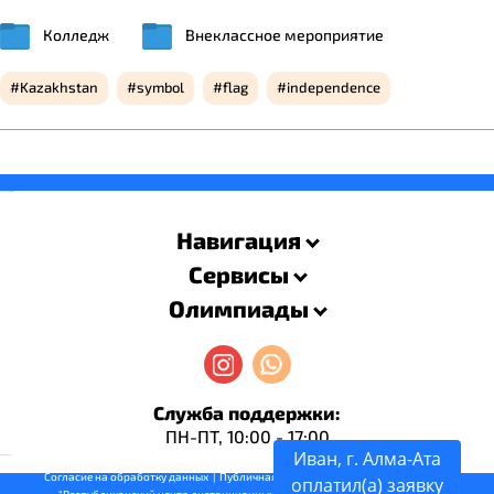
Колледж
Внеклассное мероприятие
Kazakhstan
symbol
flag
independence
savevideo.guru
resizer
Навигация
Сервисы
Олимпиады
Служба поддержки:
ПН-ПТ, 10:00 - 17:00
Иван, г. Алма-Ата
русские сериалы
Согласие на обработку данных
  |  
Публичная оферта
  |  
Описание оплаты
  |  ИП 
оплатил(a) заявку