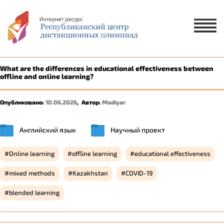
Х
ЗАЯВКА НА УЧАСТИЕ
ЗАЯВКА НА РУССКОМ ЯЗЫКЕ
What are the differences in educational effectiveness between
offline and online learning?
ҚАЗАҚ ТІЛІНДЕ ӨТІНІМ БЕРУ
Опубликовано:
10.06.2026
,
Автор:
Madiyar
1 ученик
2-5 учеников
Английский язык
Научный проект
Online learning
offline learning
educational effectiveness
mixed methods
Kazakhstan
COVID-19
blended learning