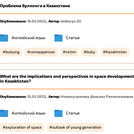
Проблема буллинга в Казахстане
Опубликовано:
16.03.2022
,
Автор:
beibarys.i12
Английский язык
Статья
bullying
consequences
victim
bully
Kazakhstan
What are the implications and perspectives in space development
in Kazakhstan?
Опубликовано:
15.03.2022
,
Автор:
Низамутдинова Дильназ Рахимжановна
Английский язык
Статья
exploration of space
outlook of young generation