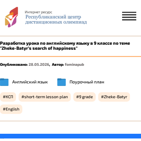
Х
ЗАЯВКА НА УЧАСТИЕ
ЗАЯВКА НА РУССКОМ ЯЗЫКЕ
Разработка урока по английскому языку в 9 классе по теме
"Zheke-Batyr’s search of happiness"
ҚАЗАҚ ТІЛІНДЕ ӨТІНІМ БЕРУ
Опубликовано:
28.05.2026
,
Автор:
fominapub
1 ученик
2-5 учеников
Английский язык
Поурочный план
КСП
short-term lesson plan
9 grade
Zheke-Batyr
English
savevideo.guru
resizer