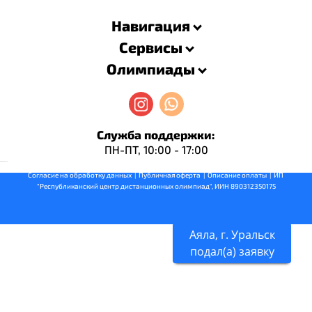
Навигация
Сервисы
Олимпиады
Служба поддержки:
ПН-ПТ, 10:00 - 17:00
русские сериалы
Согласие на обработку данных
  |  
Публичная оферта
  |  
Описание оплаты
  |  ИП 
"Республиканский центр дистанционных олимпиад", ИИН 890312350175
Аяла, г. Уральск
подал(a) заявку