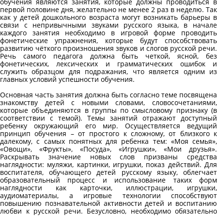
обучения являются занятия, которые должны проводиться в
первой половине дня, желательно не менее 2 раз в неделю. Так
как у детей дошкольного возраста могут возникать барьеры в
связи с непривычными звуками русского языка, в начале
каждого занятия необходимо в игровой форме проводить
фонетические упражнения, которые будут способствовать
развитию чёткого произношения звуков и слогов русской речи.
Речь самого педагога должна быть четкой, ясной, без
фонетических, лексических и грамматических ошибок и
служить образцом для подражания, что является одним из
главных условий успешности обучения.
Основная часть занятия должна быть согласно теме посвящена
знакомству детей с новыми словами, словосочетаниями,
которые объединяются в группы по смысловому признаку (в
соответствии с темой). Темы занятий отражают доступный
ребенку окружающий его мир. Осуществляется ведущий
принцип обучения – от простого к сложному, от близкого к
далекому, с самых понятных для ребенка тем: «Моя семья»,
«Овощи», «Фрукты», «Посуда», «Игрушки», «Мои друзья».
Раскрывать значение новых слов призваны средства
наглядности: муляжи, картинки, игрушки, показ действий. Для
воспитателя, обучающего детей русскому языку, облегчает
образовательный процесс и использование таких форм
наглядности как карточки, иллюстрации, игрушки,
аудиоматериалы, а игровые технологии способствуют
повышению познавательной активности детей и воспитанию
любви к русской речи. Безусловно, необходимо обязательно