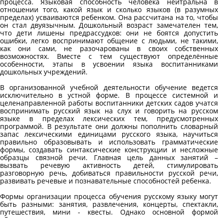
процесса. Языковая способность человека нейтральна в
отношении того, какой язык и сколько языков (в разумных
пределах) усваиваются ребенком. Она рассчитана на то, чтобы
он стал двуязычным. Дошкольный возраст замечателен тем,
что дети лишены предрассудков: они не боятся допустить
ошибки, легко воспринимают общение с людьми, не такими,
как они сами, не разочарованы в своих собственных
возможностях. Вместе с тем существуют определённые
особенности, этапы в усвоении языка воспитанниками
дошкольных учреждений.
В организованной учебной деятельности обучение ведется
исключительно в устной форме. В процессе системной и
целенаправленной работы воспитанники детских садов учатся
воспринимать русский язык на слух и говорить на русском
языке в пределах лексических тем, предусмотренных
программой. В результате они должны пополнить словарный
запас лексическими единицами русского языка, научиться
правильно образовывать и использовать грамматические
формы, создавать синтаксические конструкции и несложные
образцы связной речи. Главная цель данных занятий –
вызвать речевую активность детей, стимулировать
разговорную речь, добиваться правильности русской речи,
развивать речевые и познавательные способностей ребенка.
Формы организации процесса обучения русскому языку могут
быть разными: занятия, развлечения, концерты, спектакли,
путешествия, мини - квесты. Однако основной формой