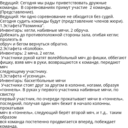
Ведущий: Сегодня мы рады приветствовать дружные
команды. В соревнованиях примут участие 2 команды.
(Представление).
Ведущий: Ни одно соревнование не обходится без судей.
Сегодня судить команды будут (представление членов жюри).
1.Эстафета“Разминка”.
Инвентарь: кегли, набивные мячи, 2 обруча.
Добежать до противоположной стороны зала, огибая кегли;
пролезть в
обруч и бегом вернуться обратно.
2.Эстафета «Колобок».
Инвентарь: 2 мяча, 2 кегли.
Участники рукой катят волейбольный мяч до фишки, оббегают
фишку, взяв мяч в руки, возвращаются к команде, передают
мяч
следующему участнику.
3.Эстафета «Гусеница».
Инвентарь: баскетбольные мячи
Участники стоят друг за другом в колонне, ногами, образуя
«тоннель». В руках у первого участника набивные мячи, по
свистку
первый участник, по очереди прокатывает мячи в «тоннель»,
последний, получая один мяч бежит в начало колонны,
прокатывая
мяч в «тоннель», следующий берёт второй мяч, и т.д., таким
образом
вся команда постепенно продвигается вперёд, побеждает
команда,