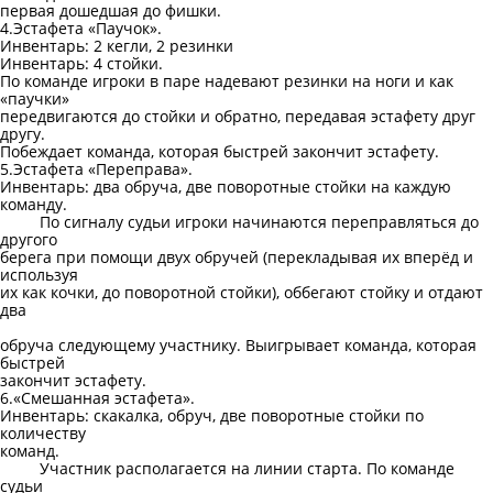
первая дошедшая до фишки.
4.Эстафета «Паучок».
Инвентарь: 2 кегли, 2 резинки
Инвентарь: 4 стойки.
По команде игроки в паре надевают резинки на ноги и как
«паучки»
передвигаются до стойки и обратно, передавая эстафету друг
другу.
Побеждает команда, которая быстрей закончит эстафету.
5.Эстафета «Переправа».
Инвентарь: два обруча, две поворотные стойки на каждую
команду.
По сигналу судьи игроки начинаются переправляться до
другого
берега при помощи двух обручей (перекладывая их вперёд и
используя
их как кочки, до поворотной стойки), оббегают стойку и отдают
два
обруча следующему участнику. Выигрывает команда, которая
быстрей
закончит эстафету.
6.«Смешанная эстафета».
Инвентарь: скакалка, обруч, две поворотные стойки по
количеству
команд.
Участник располагается на линии старта. По команде
судьи