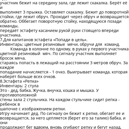
участник бежит на середину зала, где лежит скакалка. Берёт её
и
выполняет 3 прыжка. Оставляет скакалку. Бежит до поворотной
стойки, где лежит обруч. Проходит через обруч и возвращается
обратно. Оббегает поворотную стойку, находящуюся позади
команды,
передаёт эстафету касанием рукой руки стоящего впереди
участника.
7.Для капитанов эстафета «Попади в цель».
Инвентарь: цветные резиновые мячи, обручи для команд.
Команда в колонне по одному, в руках у первого участника
цветной резиновый мяч. По сигналу участник выполняет
бросок мяча,
стараясь попасть в лежащий на расстоянии 3 метров обруч. За
каждое
попадание начисляется - 1 очко. Выигрывает команда, которая
наберёт больше всех очков.
8.Эстафета «Репка»
Инвентарь: 2 стула
Это - дед, бабка, Жучка, внучка, кошка и мышка. У
противоположной
стены зала 2 стульчика. На каждом стульчике сидит репка -
ребенок в
шапочке с изображением репки.
Игру начинает дед. По сигналу он бежит к репке, обегает ее и
возвращается, за него цепляется (берет его за талию) бабка, и
они
продолжают бег вдвоем, вновь огибают репку и бегут назад,