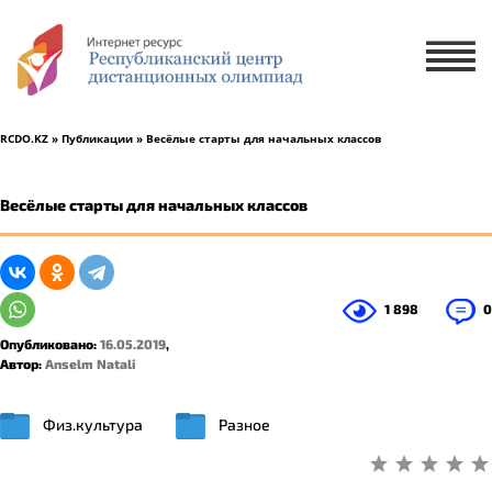
Х
ЗАЯВКА НА УЧАСТИЕ
ЗАЯВКА НА РУССКОМ ЯЗЫКЕ
RCDO.KZ
»
Публикации
» Весёлые старты для начальных классов
ҚАЗАҚ ТІЛІНДЕ ӨТІНІМ БЕРУ
Весёлые старты для начальных классов
1 ученик
2-5 учеников
1 898
0
Опубликовано:
16.05.2019
,
Автор:
Anselm Natali
Физ.культура
Разное