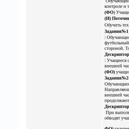
Обучающийс
контроле и 
(
ФО
) Учащи
(И) Поточн
Обучить тех
Задания№1
: Обучающие
футбольный 
стороной. Т
Дескрипто
: Учащиеся 
внешней ча
(ФО)
учащи
Задания№2
ЗАЯВКА 
Обучающиеся
Направляющ
внешней ча
продолжают
Дескриптор
При выполн
обводят уча
ФО)
учащие