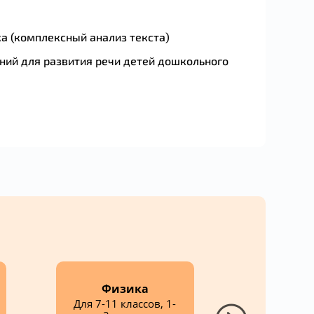
ика (комплексный анализ текста)
ний для развития речи детей дошкольного
Матем
Физика
(алг
Для 7-11 классов, 1-
Для 1-11 к