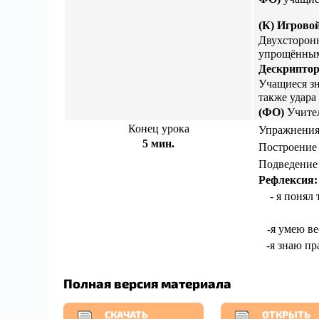
(К) Игрово
Двухсторонн
упрощённым
Дескриптор
Учащиеся зн
также удара
(ФО)
Учител
Конец урока
Упражнения
5 мин.
Построение
Подведение 
Рефлексия:
- я понял
-я умею ве
-я знаю п
Полная версия материала
СКАЧАТЬ
ОТКРЫТЬ