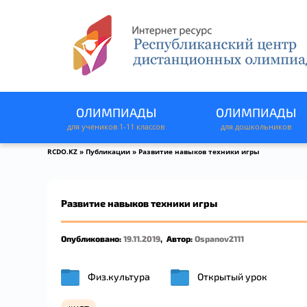
ОЛИМПИАДЫ
ОЛИМПИАДЫ
для учеников 1-11 классов
для дошкольников
RCDO.KZ
»
Публикации
» Развитие навыков техники игры
Развитие навыков техники игры
Опубликовано:
19.11.2019
,
Автор:
Ospanov2111
Физ.культура
Открытый урок