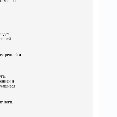
т мяч на
ведет
нешней
Х
нутренней и
НІМ БЕРУ
уга.
ренней и
учащиеся
ков
т ноги,