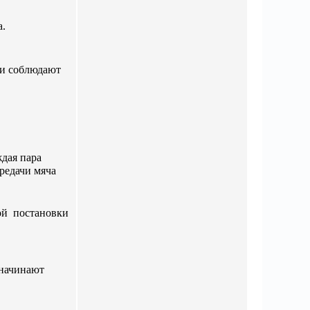
а.
 и соблюдают
ждая пара
редачи мяча
ой постановки
 начинают