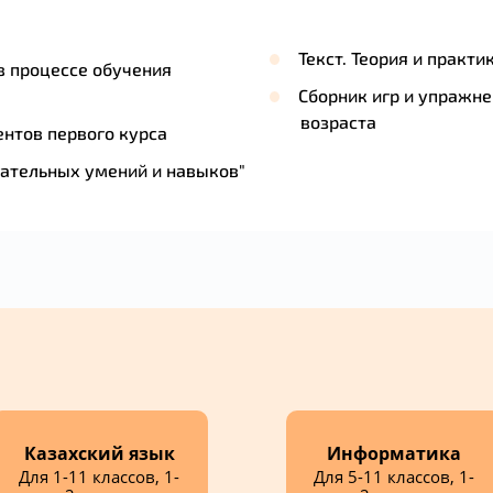
Текст. Теория и практ
 в процессе обучения
Сборник игр и упражне
возраста
ентов первого курса
Статья "Формирование у учащихся двигательных умений и навыков"
Казахский язык
Информатика
Для 1-11 классов, 1-
Для 5-11 классов, 1-