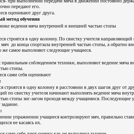
я- при выполнении передачи мяча в движении постоянно держа
точно передают его.
еся оценивают друг друга.
ый метод обучения
нике ведения мяча внутренней и внешней частью стопы
ся строятся в одну колонну. По свистку учителя направляющий 
мяч до конца спортзала внутренней частью стопы, а обратно в
ЗАЯВКА НА УЧАСТИЕ
о же самое выполняют следующие учащиеся.
р
с правильным соблюдением техники, выполняют ведение мяча в
стью стопы.
еся сами себя оценивают
:
НА РУССКОМ ЯЗЫКЕ
ҚАЗАҚ ТІЛІНДЕ ӨТІ
 строятся в одну колонну в расстоянии в двух шагов друг от др
ий по свистку учителя начинают выполнять ведение мяча внут
стью стопы зиг-загом проходя между учащимися. Последующие 
1 ученик
2-5 учени
 задание.
:
ении упражнении учащиеся контролируют мяч, правильно ставя
щихся не касаясь их.
ся сами себе дают оценку как он выполнил задание.