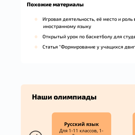
Похожие материалы
Игровая деятельность, её место и роль
иностранному языку
Открытый урок по баскетболу для студ
Наши олимпиады
кольников
Русский язык
ьников от 4
Для 1-11 классов, 1-