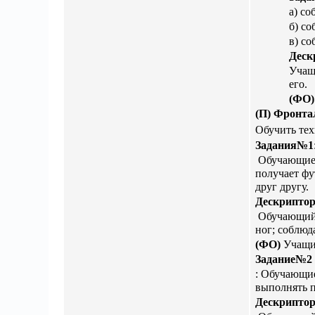
а) с
б) со
в) с
Деск
Учащ
его.
(ФО
(П)
Фронта
Обучить тех
Задания№1
Обучающиеся
получает фу
друг другу.
Дескриптор
Обучающийс
ног; соблюд
(ФО)
Учащие
Задание№2
:
Обучающие
выполнять п
Дескриптор