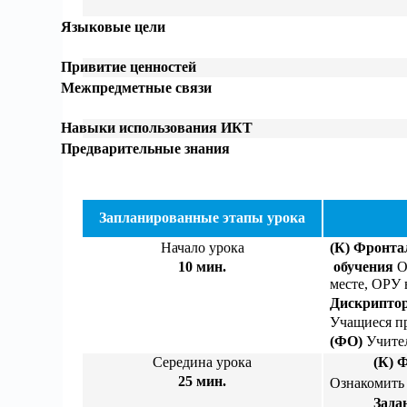
Языковые цели
Привитие ценностей
Межпредметные связи
Навыки использования ИКТ
Предварительные знания
Запланированные этапы урока
Начало урока
(К) Фронта
10 мин.
обучения
О
месте, ОРУ 
Дискриптор
Учащиеся п
(ФО)
Учите
Середина урока
(К) 
25 мин.
Ознакомить 
Зада