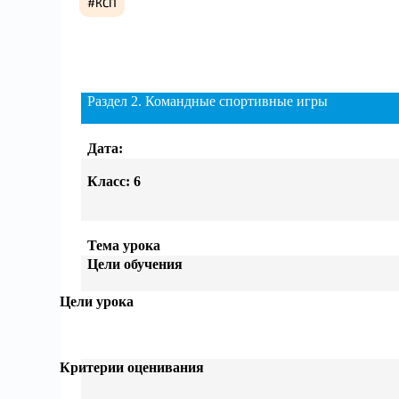
КСП
Раздел 2. Командные спортивные игры
Дата
:
Класс
:
6
Тема урока
Цели обучения
Цели урока
Критерии оценивания