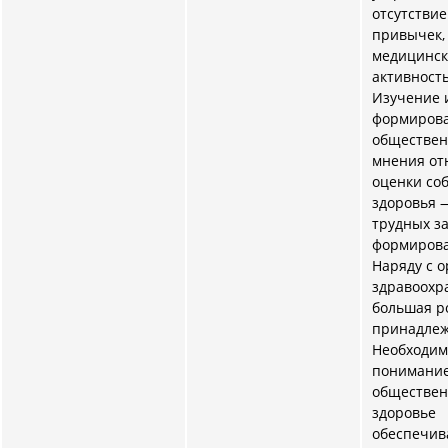
отсутстви
привычек,
медицинск
активность
Изучение 
формиров
обществен
мнения от
оценки со
здоровья 
трудных з
формиров
Наряду с 
здравоохр
большая р
принадлеж
Необходим
понимание 
обществен
здоровье
обеспечив