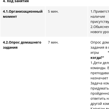
4. Ход занятия
4.1.Организационный
5 мин.
1.Приветст
момент
наличие
присутств
2.Обьясне
нового уро
4.2.Опрос домашнего
7 мин.
Опрос дом
задания
задания в 
игры
когда?"
1.Дети дел
команды. 
преподава
назначает
Задача ко
придумать
пройденно
ответить н
другой ко
Капитан в