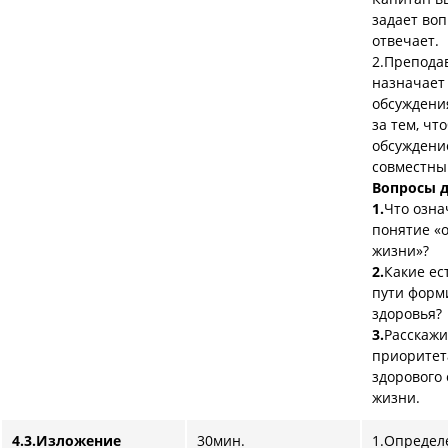
задает воп
отвечает.
2.Препода
назначает
обсуждени
за тем, чт
обсуждени
совместны
Вопросы д
1.
Что озна
понятие «
жизни»?
2.
Какие ес
пути форм
здоровья?
3.
Расскажи
приоритет
здорового
жизни.
4.3.Изложение
30мин.
1.Определ