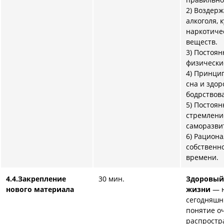
2) Воздерж
алкоголя, 
наркотиче
веществ.
3) Постоя
физически
4) Принци
сна и здор
бодрствов
5) Постоян
стремлени
саморазви
6) Рацион
собственн
времени.
4.4.Закрепление
30 мин.
З
доровый
нового материала
жизни
— 
сегодняшн
понятие о
распростр