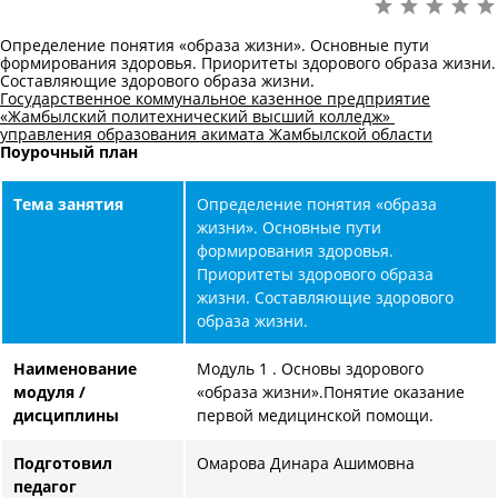
Определение понятия «образа жизни». Основные пути
формирования здоровья. Приоритеты здорового образа жизни.
Составляющие здорового образа жизни.
Государственное коммунальное казенное предприятие
«Жамбылский политехнический высший колледж»
управлени
я
образования акимата Жамбылской области
Поурочный план
Тема
занятия
Определение понятия «образа
жизни». Основные пути
формирования здоровья.
Приоритеты здорового образа
жизни. Составляющие здорового
образа жизни.
Наименование
Модуль 1 . Основы здорового
модуля /
«образа жизни».Понятие оказание
дисциплины
первой медицинской помощи.
Подготовил
Омарова Динара Ашимовна
педагог