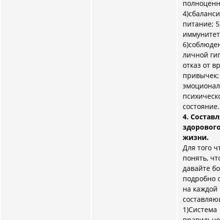
полноценн
4)сбаланс
питание; 
иммунитет
6)соблюде
личной ги
отказ от в
привычек;
эмоционал
психическ
состояние.
4. Соста
здорового
жизни.
Для того ч
понять, чт
давайте б
подробно 
на каждой 
составляю
1)
Система
правильно