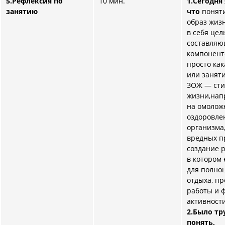
5.Рефлексия по
10 мин.
1.Сегодня я
занятию
что
понят
образ жиз
в себя це
составля
компоненто
просто как
или заняти
ЗОЖ — сти
жизни,нап
на омолож
оздоровле
организма,
вредных п
создание 
в котором 
для полно
отдыха, п
работы и 
активности
2.Было тр
понять,