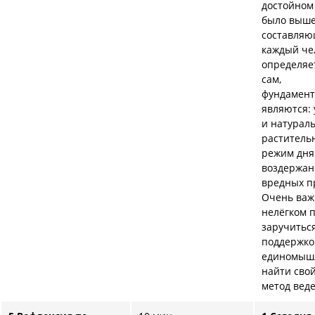
достойном 
было выше
составля
каждый че
определяет
сам,
фундамен
являются:
и натурал
раститель
режим дня
воздержан
вредных п
Очень важ
нелёгком 
заручитьс
поддержко
единомыш
найти сво
метод вед