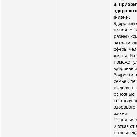
3. Приори
здорового
жизни.
Здоровый 
включает 
разных ко
затрагива
сферы чел
жизни. Их
поможет у
здоровье 
бодрости 
семье.Спе
выделяют
основные
составля
здорового
жизни:
1)занятия 
2)отказ от
привычек;