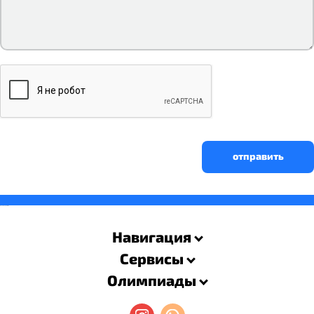
отправить
savevideo.guru
resizer
Навигация
Сервисы
Олимпиады