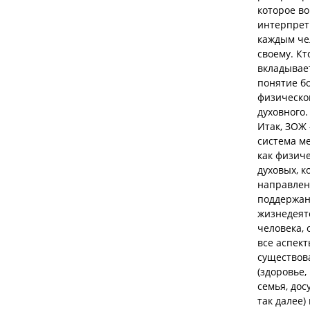
которое в
интерпрет
каждым че
своему. Кт
вкладывает
понятие б
физическог
духовного.
Итак, ЗОЖ
система м
как физиче
духовых, к
направлен
поддержа
жизнедеят
человека, 
все аспек
существов
(здоровье,
семья, дос
так далее)