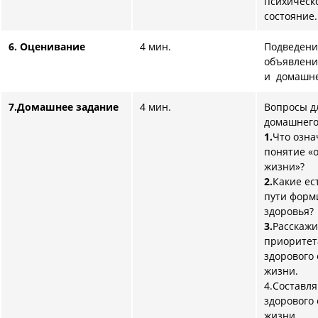
психическ
состояние.
6. Оценивание
4 мин.
Подведени
объявлени
и домашне
7.
Домашнее задание
4 мин.
Вопросы д
домашнего
1.
Что озна
понятие «
жизни»?
2.
Какие ес
пути форм
здоровья?
3.
Расскажи
приоритет
здорового
жизни.
4.Составл
здорового
жизни.