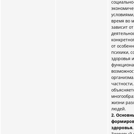
социально
экономиче
условиями,
время во 
зависит от
деятельно
конкретног
от особенн
психики, с
здоровья 
функцион
возможнос
организма.
частности,
объясняет
многообра
жизни раз
людей.
2.
Основн
формиров
здоровья.
Здоровый 