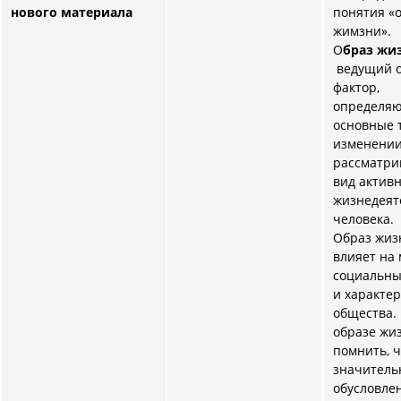
нового материала
понятия «
жимзни».
О
браз жи
ведущий 
фактор,
определя
основные 
изменении
рассматри
вид актив
жизнедеят
человека.
Образ жиз
влияет на
социальны
и характе
общества. 
образе жиз
помнить, ч
значитель
обусловле