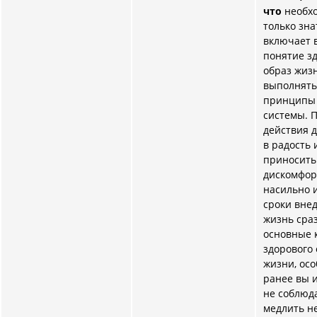
что
необх
только зна
включает в
понятие з
образ жизн
выполнять
принципы 
системы. 
действия 
в радость 
приносить
дискомфорт
насильно и
сроки вне
жизнь сраз
основные 
здорового
жизни, осо
ранее вы и
не соблюда
медлить не