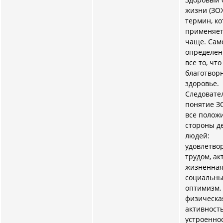
жизни (ЗО
термин, к
применяет
чаще. Сам
определе
все то, что
благотвор
здоровье.
Следовател
понятие З
все полож
стороны д
людей:
удовлетво
трудом, ак
жизненная
социальн
оптимизм,
физическа
активность
устроеннос