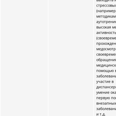
стрессовы
(например
методикам
аутотренин
высокая м
активност
(своеврем
прохожде
медосмотр
своевреме
обращения
медицинс
помощью в
заболеван
участие в
диспансер
умение ок
первую п
внезапных
заболеван
и т.д.