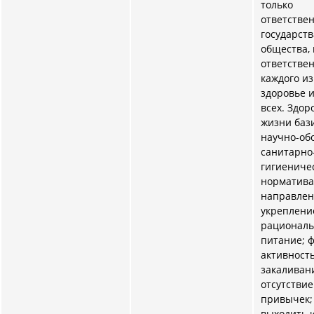
только
ответстве
государств
общества, 
ответстве
каждого из
здоровье 
всех. Здор
жизни баз
научно-об
санитарно
гигиениче
норматива
направлен
укреплени
рациональ
питание; 
активность
закаливан
отсутстви
привычек;
выходить 