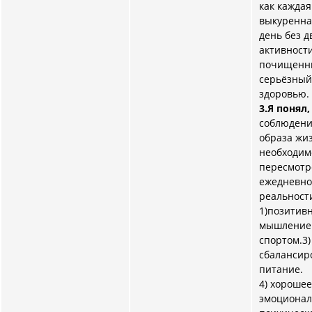
как каждая
выкуренна
день без 
активност
почищенны
серьёзный
здоровью.
3.Я понял
соблюдени
образа жи
необходим
пересмотр
ежедневн
реальности
1)позитив
мышление.
спортом.3)
сбалансир
питание.
4) хорошее
эмоционал