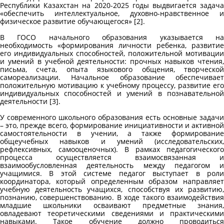
Республики Казахстан на 2020-2025 годы выдвигается задача
«обеспечить интеллектуальное, духовно-нравственное и
физическое развитие обучающегося» [2].
В ГОСО начального образования указывается на
необходимость «формирования личности ребенка, развитие
его индивидуальных способностей, положительной мотивации
и умений в учебной деятельности: прочных навыков чтения,
письма, счета, опыта языкового общения, творческой
самореализации. Начальное образование обеспечивает
положительную мотивацию к учебному процессу, развитие его
индивидуальных способностей и умений в познавательной
деятельности [3].
У современного школьного образования есть основные задачи
– это, прежде всего, формирование инициативности и активной
самостоятельности в учении, а также формирование
общеучебных навыков и умений (исследовательских,
рефлексивных, самооценочных). В рамках педагогического
процесса осуществляется взаимосвязанная и
взаимообусловленная деятельность между педагогом и
учащимися. В этой системе педагог выступает в роли
координатора, который определенным образом направляет
учебную деятельность учащихся, способствуя их развитию,
познанию, совершенствованию. В ходе такого взаимодействия
младшие школьники осваивают предметные знания,
овладевают теоретическими сведениями и практическими
навыками. Такое обучение должно проводиться