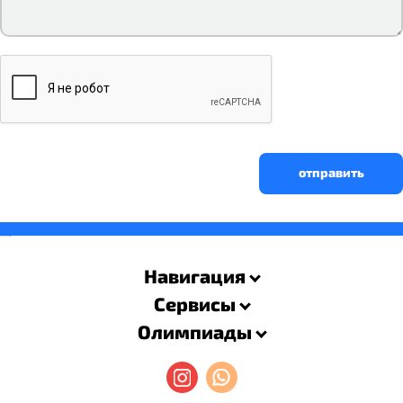
отправить
savevideo.guru
resizer
Навигация
Сервисы
Олимпиады