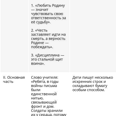
1. «Любить Родину
— значит
чувствовать свою
ответственность за
её судьбу».
2. «Честь
заставляет идти на
смерть, а верность
Родине —
побеждать».
3. «Дисциплина —
это стальной щит
воина».
II. Основная
Слово учителя:
Дети пишут несколько
часть
«Ребята, в годы
искренних строк и
войны письма
складывают бумагу
были
особым способом.
единственной
нитью,
связывающей
фронт и дом.
Солдаты хранили
их у сердца, потому