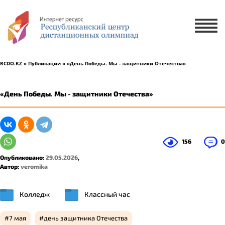
Х
ЗАЯВКА НА УЧАСТИЕ
ЗАЯВКА НА РУССКОМ ЯЗЫКЕ
RCDO.KZ
»
Публикации
» «День Победы. Мы - защитники Отечества»
ҚАЗАҚ ТІЛІНДЕ ӨТІНІМ БЕРУ
«День Победы. Мы - защитники Отечества»
1 ученик
2-5 учеников
156
0
Опубликовано:
29.05.2026
,
Автор:
veromika
Колледж
Классный час
7 мая
день защитника Отечества