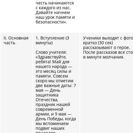
честь начинаются
с каждого из нас.
Давайте начнем
наш урок памяти и
безопасности».
II. Основная
1. Вступление (3
Ученики выходят с фото
часть
минуты)
кратко (30 сек)
рассказывают о герое.
Слово учителя:
После рассказов все сто
«Здравствуйте,
в минуте молчания.
ребята! Май для
нашего народа —
это месяц силы и
памяти. Совсем
скоро мы отметим
две важные даты: 7
мая — День
защитника
Отечества,
праздник нашей
современной
армии, и 9 мая —
День Победы, когда
мы вспоминаем
подвиг наших
прадедов.