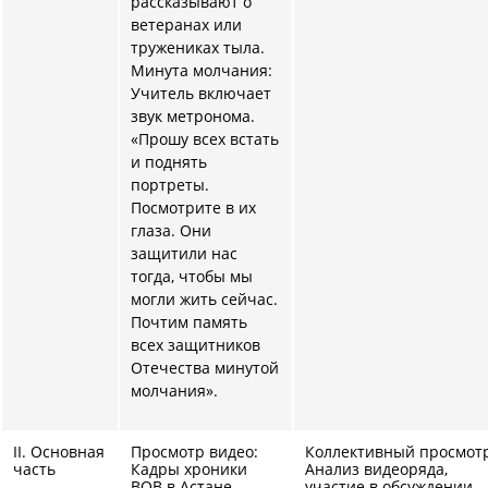
рассказывают о
ветеранах или
тружениках тыла.
Минута молчания:
Учитель включает
звук метронома.
«Прошу всех встать
и поднять
портреты.
Посмотрите в их
глаза. Они
защитили нас
тогда, чтобы мы
могли жить сейчас.
Почтим память
всех защитников
Отечества минутой
молчания».
II. Основная
Просмотр видео:
Коллективный просмотр
часть
Кадры хроники
Анализ видеоряда,
ВОВ в Астане.
участие в обсуждении