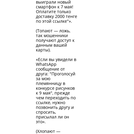
выиграли новый
смартфон к 7 мая!
Оплатите только
доставку 2000 тенге
по этой ссылке"».
(Топают — ложь,
так мошенники
получают доступ к
данным вашей
карты).
«Если вы увидели в
WhatsApp
сообщение от
друга: "Проголосуй
за мою
племянницу в
конкурсе рисунков
к 9 мая", прежде
чем переходить по
ссылке, нужно
позвонить другу и
спросить,
присылал ли он
это».
(Хлопают —