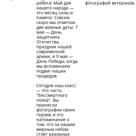
ребята! Май для
фотографий ветеранов.
нашего народа —
это месяц силы и
памяти. Совсем
скоро мы отметим
две важные даты: 7
мая — День
защитника
Отечества,
праздник нашей
современной
армии, и 9 мая —
День Победы, когда
мы вспоминаем
подвиг наших
прадедов.
Сегодня наш класс
— это часть
"Бессмертного
полка". Вы
принесли
фотографии своих
героев, и это
напоминание о
том, что за нашим
мирным небом
стоят реальные