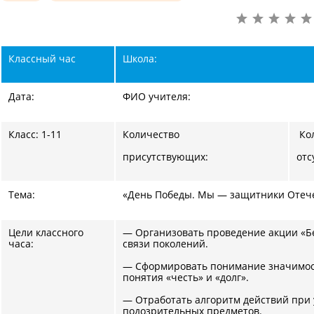
Классный час
Школа:
Дата:
ФИО учителя:
Класс: 1-11
Количество
Ко
присутствующих:
от
Тема:
«День Победы. Мы — защитники Отеч
Цели классного
— Организовать проведение акции «Б
часа:
связи поколений.
— Сформировать понимание значимост
понятия «честь» и «долг».
— Отработать алгоритм действий при 
подозрительных предметов.