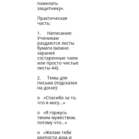
пожелать
защитнику».
Практическая
часть:
1. Написание:
Ученикам
раздаются листы
бумаги (можно
заранее
состаренные чаем
или просто чистые
листы А4).
2. Темы для
письма (подсказки
на доске):
o «Спасибо за то,
что я могу...»
o «Я горжусь
твоим мужеством,
потому что...»
o «Желаю тебе
крепости духа и